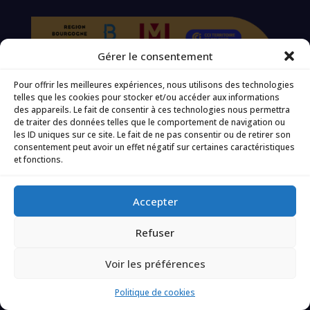
Gérer le consentement
Pour offrir les meilleures expériences, nous utilisons des technologies
Plan de site
telles que les cookies pour stocker et/ou accéder aux informations
Qui sommes-nous ?
des appareils. Le fait de consentir à ces technologies nous permettra
de traiter des données telles que le comportement de navigation ou
Actualités
les ID uniques sur ce site. Le fait de ne pas consentir ou de retirer son
Agenda
consentement peut avoir un effet négatif sur certaines caractéristiques
et fonctions.
Événements futurs
Événements passés
Annuaire
Accepter
Horizon Energies – Journée B2B
Refuser
Devenir adhérent !
Contacter
Voir les préférences
Ressources
Politique de cookies