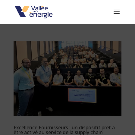
Excellence Fournisseurs : un dispositif prêt à
être activé au service de la supply chain