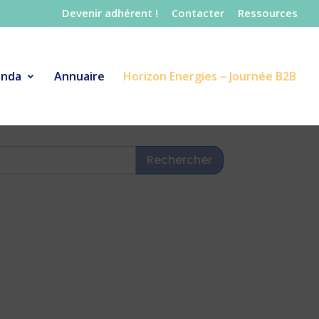
Devenir adhérent !
Contacter
Ressources
nda
Annuaire
Horizon Energies – Journée B2B
Rechercher