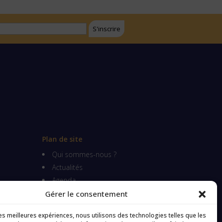
Plan de site
Qui sommes-nous ?
Actualités
Agenda
Événements futurs
Gérer le consentement
Événements passés
les meilleures expériences, nous utilisons des technologies telles que les
Annuaire