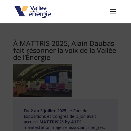
À MATTRIS 2025, Alain Daubas
fait résonner la voix de la Vallée
de l’Énergie
Du
2 au 3 juillet 2025
, le Parc des
Expositions et Congrès de Dijon avait
accueilli
MATTRIS’25 by A3TS
,
manifestation majeure associant congrès,