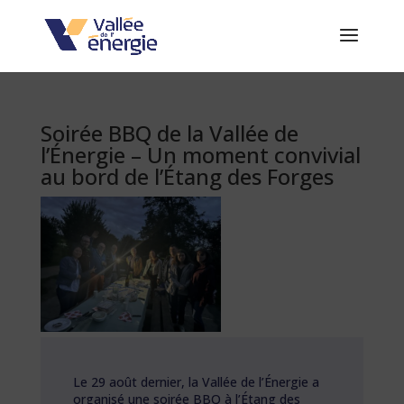
Soirée BBQ de la Vallée de
l’Énergie – Un moment convivial
au bord de l’Étang des Forges
Le 29 août dernier, la Vallée de l’Énergie a
organisé une soirée BBQ à l’Étang des